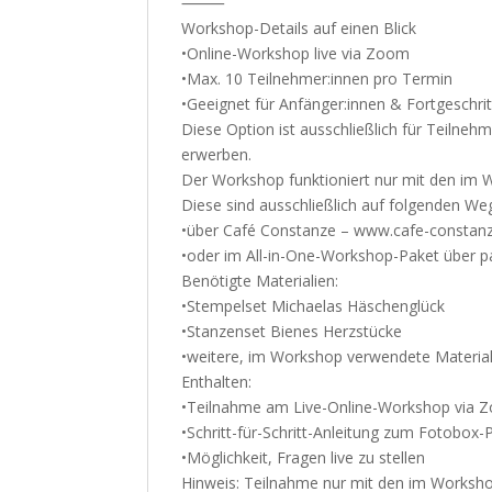
⸻
Workshop-Details auf einen Blick
•Online-Workshop live via Zoom
•Max. 10 Teilnehmer:innen pro Termin
•Geeignet für Anfänger:innen & Fortgeschri
Diese Option ist ausschließlich für Teilneh
erwerben.
Der Workshop funktioniert nur mit den im 
Diese sind ausschließlich auf folgenden Weg
•über Café Constanze – www.cafe-constan
•oder im All-in-One-Workshop-Paket über p
Benötigte Materialien:
•Stempelset Michaelas Häschenglück
•Stanzenset Bienes Herzstücke
•weitere, im Workshop verwendete Material
Enthalten:
•Teilnahme am Live-Online-Workshop via 
•Schritt-für-Schritt-Anleitung zum Fotobox
•Möglichkeit, Fragen live zu stellen
Hinweis: Teilnahme nur mit den im Worksho