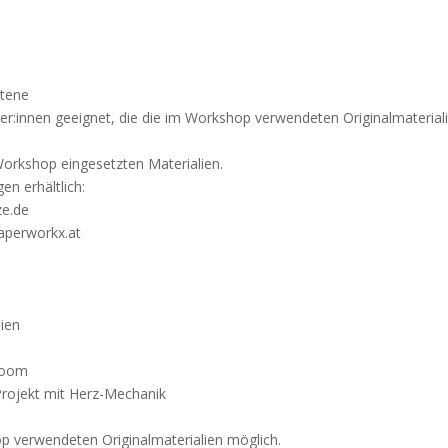
ttene
mer:innen geeignet, die die im Workshop verwendeten Originalmaterial
Workshop eingesetzten Materialien.
en erhältlich:
ze.de
aperworkx.at
ien
Zoom
-Projekt mit Herz-Mechanik
p verwendeten Originalmaterialien möglich.